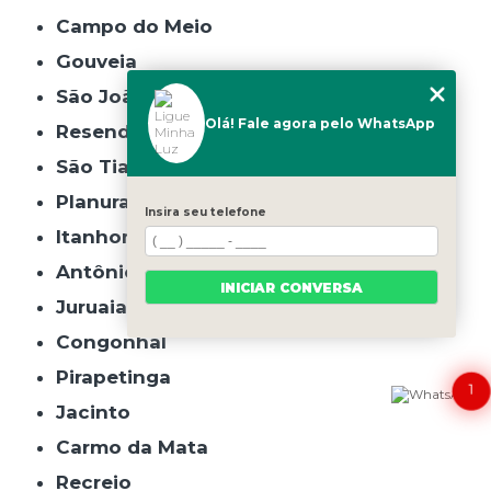
Campo do Meio
Gouveia
São João do Manhuaçu
Olá! Fale agora pelo WhatsApp
Resende Costa
São Tiago
Planura
Insira seu telefone
Itanhomi
Antônio Carlos
INICIAR CONVERSA
Juruaia
Congonhal
Pirapetinga
1
Jacinto
Carmo da Mata
Recreio