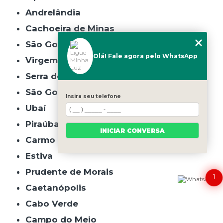
Andrelândia
Cachoeira de Minas
São Gonçalo do Rio Abaixo
Olá! Fale agora pelo WhatsApp
Virgem da Lapa
Serra do Salitre
São Gonçalo do Pará
Insira seu telefone
Ubaí
Piraúba
INICIAR CONVERSA
Carmo da Cachoeira
Estiva
Prudente de Morais
1
Caetanópolis
Cabo Verde
Campo do Meio