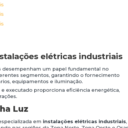
stalações elétricas industriais
s
desempenham um papel fundamental no
erentes segmentos, garantindo o fornecimento
ios, equipamentos e iluminação.
e executado proporciona eficiência energética,
rações.
nha Luz
especializada em
instalações elétricas industriais
,
ndo nas regiões da Zona Norte, Zona Oeste e Osas