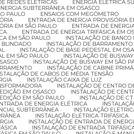
E REDES ELÉTRICAS
ENERGIA ELÉTRICA 
ENERGIA SUBTERRÂNEA EM OSASCO
ÃO PAULO
ENSAIOS COM MEGÔMETRO
SÓRIA
ENTRADA DE ENERGIA PROVISÓRIA 
SÓRIA EM SÃO PAULO
ENTRADA DE ENERGI
ICA
ENTRADA DE ENERGIA TRIFÁSICA EM O
ICA EM SÃO PAULO
INSTALAÇÃO DE BANCO
 BLINDADO
INSTALAÇÃO DE BARRAMENTO
AL
INSTALAÇÃO DE BASE PEDESTAL EM OS
AL EM SÃO PAULO
INSTALAÇÃO DE BUSWAY
OSASCO
INSTALAÇÃO DE BUSWAY EM SÃO P
BARRAMENTO
INSTALAÇÃO DE CABINE PRIMÁ
NSTALAÇÃO DE CABOS DE MÉDIA TENSÃO
RGIA
INSTALAÇÃO CAIXA DE LUZ
ANSFORMADORA
INSTALAÇÃO DE CENTRO D
MEDIÇÃO EM OSASCO
INSTALAÇÃO DE CENT
MEDIÇÃO EM SÃO PAULO
INSTALAÇÃO DE CT
NTRADA DE ENERGIA ELÉTRICA
INSTALAÇÃ
ENCIAL SUBTERRÂNEA
INSTALAÇÃO ELÉTRI
ERRÂNEA
INSTALAÇÃO ELÉTRICA TRIFÁSICA
ERGIA
INSTALAÇÃO DE ENTRADA DE ENERGI
FÁSICA
INSTALAÇÃO DE ENTRADA TRIFÁSIC
FÁSICA EM SÃO PAULO
INSTALAÇÃO E MAN