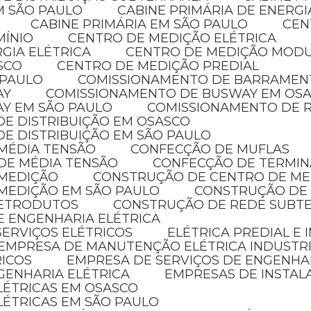
EM SÃO PAULO
CABINE PRIMÁRIA DE ENERG
CABINE PRIMÁRIA EM SÃO PAULO
CE
MÍNIO
CENTRO DE MEDIÇÃO ELÉTRICA
GIA ELÉTRICA
CENTRO DE MEDIÇÃO MOD
SCO
CENTRO DE MEDIÇÃO PREDIAL
 PAULO
COMISSIONAMENTO DE BARRAMEN
AY
COMISSIONAMENTO DE BUSWAY EM OS
AY EM SÃO PAULO
COMISSIONAMENTO DE R
DE DISTRIBUIÇÃO EM OSASCO
DE DISTRIBUIÇÃO EM SÃO PAULO
 MÉDIA TENSÃO
CONFECÇÃO DE MUFLAS
DE MÉDIA TENSÃO
CONFECÇÃO DE TERMIN
 MEDIÇÃO
CONSTRUÇÃO DE CENTRO DE M
MEDIÇÃO EM SÃO PAULO
CONSTRUÇÃO DE
LETRODUTOS
CONSTRUÇÃO DE REDE SUBT
E ENGENHARIA ELÉTRICA
SERVIÇOS ELÉTRICOS
ELÉTRICA PREDIAL E
EMPRESA DE MANUTENÇÃO ELÉTRICA INDUSTR
RICOS
EMPRESA DE SERVIÇOS DE ENGENHA
GENHARIA ELÉTRICA
EMPRESAS DE INSTAL
ELÉTRICAS EM OSASCO
LÉTRICAS EM SÃO PAULO