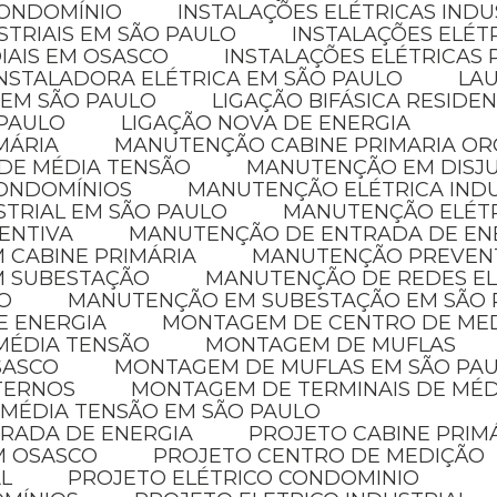
CONDOMÍNIO
INSTALAÇÕES ELÉTRICAS INDU
STRIAIS EM SÃO PAULO
INSTALAÇÕES ELÉT
IAIS EM OSASCO
INSTALAÇÕES ELÉTRICAS 
INSTALADORA ELÉTRICA EM SÃO PAULO
LA
 EM SÃO PAULO
LIGAÇÃO BIFÁSICA RESIDE
 PAULO
LIGAÇÃO NOVA DE ENERGIA
MÁRIA
MANUTENÇÃO CABINE PRIMARIA O
 DE MÉDIA TENSÃO
MANUTENÇÃO EM DISJ
CONDOMÍNIOS
MANUTENÇÃO ELÉTRICA IND
STRIAL EM SÃO PAULO
MANUTENÇÃO ELÉT
ENTIVA
MANUTENÇÃO DE ENTRADA DE EN
 CABINE PRIMÁRIA
MANUTENÇÃO PREVENT
M SUBESTAÇÃO
MANUTENÇÃO DE REDES E
O
MANUTENÇÃO EM SUBESTAÇÃO EM SÃO
E ENERGIA
MONTAGEM DE CENTRO DE ME
MÉDIA TENSÃO
MONTAGEM DE MUFLAS
SASCO
MONTAGEM DE MUFLAS EM SÃO PA
XTERNOS
MONTAGEM DE TERMINAIS DE MÉ
 MÉDIA TENSÃO EM SÃO PAULO
TRADA DE ENERGIA
PROJETO CABINE PRIM
EM OSASCO
PROJETO CENTRO DE MEDIÇÃO
AL
PROJETO ELÉTRICO CONDOMINIO