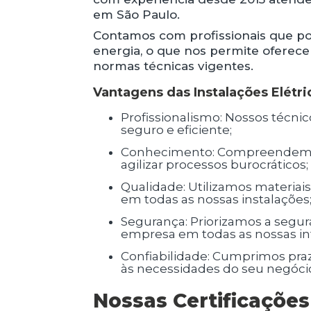
em São Paulo.
Contamos com profissionais que po
energia, o que nos permite oferece
normas técnicas vigentes.
Vantagens das Instalações Elétri
Profissionalismo: Nossos técnicos são capacitados e certificados, garantindo um serviço
seguro e eficiente;
Conhecimento: Compreendemos as exigências do setor elétrico e sabemos como
agilizar processos burocráticos;
Qualidade: Utilizamos materiais de primeira linha e seguimos padrões de excelência
em todas as nossas instalações
Segurança: Priorizamos a segurança dos colaboradores e do patrimônio da sua
empresa em todas as nossas in
Confiabilidade: Cumprimos prazos e garantimos um serviço que atenda plenamente
às necessidades do seu negóci
Nossas Certificaçõe