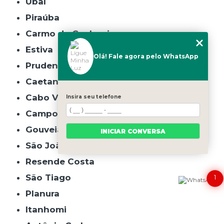
Ubaí
Piraúba
Carmo da Cachoeira
Estiva
Olá! Fale agora pelo WhatsApp
Prudente de Morais
Caetanópolis
Cabo Verde
Insira seu telefone
Campo do Meio
Gouveia
INICIAR CONVERSA
São João do Manhuaçu
Resende Costa
São Tiago
1
Planura
Itanhomi