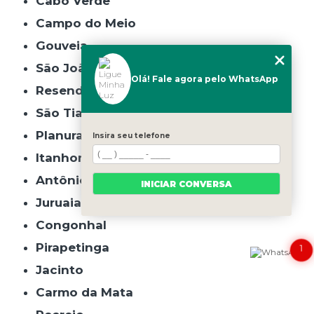
Cabo Verde
Campo do Meio
Gouveia
São João do Manhuaçu
Olá! Fale agora pelo WhatsApp
Resende Costa
São Tiago
Planura
Insira seu telefone
Itanhomi
Antônio Carlos
INICIAR CONVERSA
Juruaia
Congonhal
Pirapetinga
1
Jacinto
Carmo da Mata