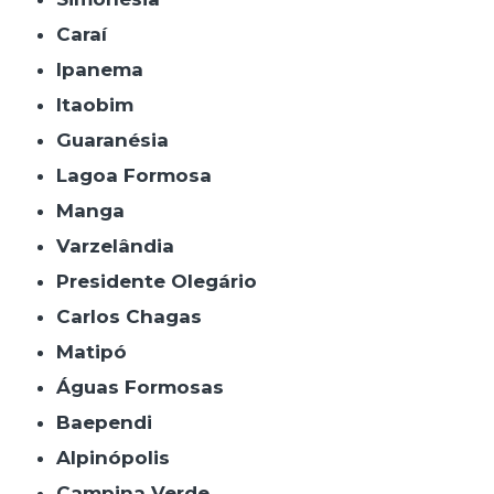
Caraí
Ipanema
Itaobim
Guaranésia
Lagoa Formosa
Manga
Varzelândia
Presidente Olegário
Carlos Chagas
Matipó
Águas Formosas
Baependi
Alpinópolis
Campina Verde