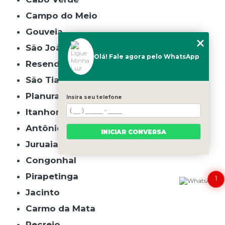
Campo do Meio
Gouveia
São João do Manhuaçu
Olá! Fale agora pelo WhatsApp
Resende Costa
São Tiago
Planura
Insira seu telefone
Itanhomi
Antônio Carlos
INICIAR CONVERSA
Juruaia
Congonhal
Pirapetinga
1
Jacinto
Carmo da Mata
Recreio