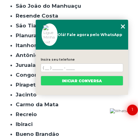
São João do Manhuaçu
Resende Costa
São Tiago
Planura
Olá! Fale agora pelo WhatsApp
Itanhomi
Antônio Carlos
Insira seu telefone
Juruaia
Congonhal
INICIAR CONVERSA
Pirapetinga
Jacinto
Carmo da Mata
1
Recreio
Ibiraci
Bueno Brandão