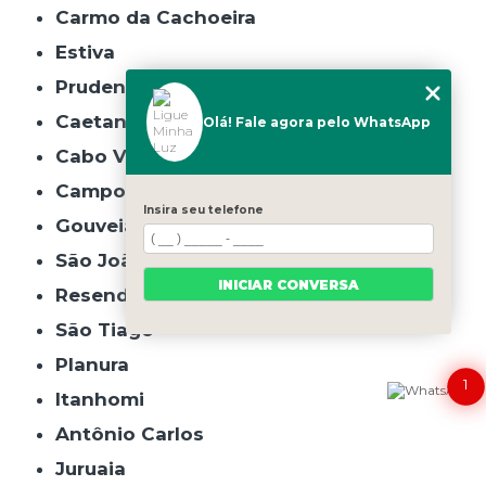
Carmo da Cachoeira
Estiva
Prudente de Morais
Caetanópolis
Olá! Fale agora pelo WhatsApp
Cabo Verde
Campo do Meio
Insira seu telefone
Gouveia
São João do Manhuaçu
INICIAR CONVERSA
Resende Costa
São Tiago
Planura
1
Itanhomi
Antônio Carlos
Juruaia