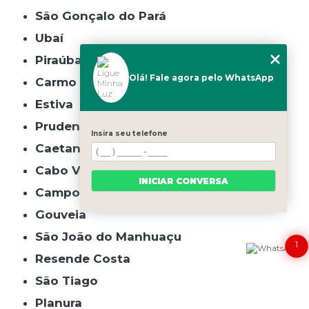
São Gonçalo do Pará
Ubaí
Piraúba
Olá! Fale agora pelo WhatsApp
Carmo da Cachoeira
Estiva
Prudente de Morais
Insira seu telefone
Caetanópolis
Cabo Verde
INICIAR CONVERSA
Campo do Meio
Gouveia
São João do Manhuaçu
1
Resende Costa
São Tiago
Planura