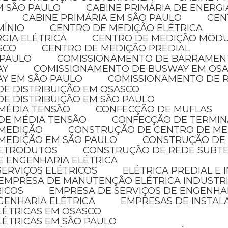
EM SÃO PAULO
CABINE PRIMÁRIA DE ENERG
CABINE PRIMÁRIA EM SÃO PAULO
CE
MÍNIO
CENTRO DE MEDIÇÃO ELÉTRICA
GIA ELÉTRICA
CENTRO DE MEDIÇÃO MOD
SCO
CENTRO DE MEDIÇÃO PREDIAL
 PAULO
COMISSIONAMENTO DE BARRAMEN
AY
COMISSIONAMENTO DE BUSWAY EM OS
AY EM SÃO PAULO
COMISSIONAMENTO DE R
DE DISTRIBUIÇÃO EM OSASCO
DE DISTRIBUIÇÃO EM SÃO PAULO
 MÉDIA TENSÃO
CONFECÇÃO DE MUFLAS
DE MÉDIA TENSÃO
CONFECÇÃO DE TERMIN
 MEDIÇÃO
CONSTRUÇÃO DE CENTRO DE M
MEDIÇÃO EM SÃO PAULO
CONSTRUÇÃO DE
LETRODUTOS
CONSTRUÇÃO DE REDE SUBT
E ENGENHARIA ELÉTRICA
SERVIÇOS ELÉTRICOS
ELÉTRICA PREDIAL E
EMPRESA DE MANUTENÇÃO ELÉTRICA INDUSTR
RICOS
EMPRESA DE SERVIÇOS DE ENGENHA
GENHARIA ELÉTRICA
EMPRESAS DE INSTAL
ELÉTRICAS EM OSASCO
LÉTRICAS EM SÃO PAULO