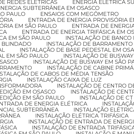
E REDES ELÉTRICAS
ENERGIA ELÉTRICA 
ENERGIA SUBTERRÂNEA EM OSASCO
ÃO PAULO
ENSAIOS COM MEGÔMETRO
SÓRIA
ENTRADA DE ENERGIA PROVISÓRIA 
SÓRIA EM SÃO PAULO
ENTRADA DE ENERGI
ICA
ENTRADA DE ENERGIA TRIFÁSICA EM O
ICA EM SÃO PAULO
INSTALAÇÃO DE BANCO
 BLINDADO
INSTALAÇÃO DE BARRAMENTO
AL
INSTALAÇÃO DE BASE PEDESTAL EM OS
AL EM SÃO PAULO
INSTALAÇÃO DE BUSWAY
OSASCO
INSTALAÇÃO DE BUSWAY EM SÃO P
BARRAMENTO
INSTALAÇÃO DE CABINE PRIMÁ
NSTALAÇÃO DE CABOS DE MÉDIA TENSÃO
RGIA
INSTALAÇÃO CAIXA DE LUZ
ANSFORMADORA
INSTALAÇÃO DE CENTRO D
MEDIÇÃO EM OSASCO
INSTALAÇÃO DE CENT
MEDIÇÃO EM SÃO PAULO
INSTALAÇÃO DE CT
NTRADA DE ENERGIA ELÉTRICA
INSTALAÇÃ
ENCIAL SUBTERRÂNEA
INSTALAÇÃO ELÉTRI
ERRÂNEA
INSTALAÇÃO ELÉTRICA TRIFÁSICA
ERGIA
INSTALAÇÃO DE ENTRADA DE ENERGI
FÁSICA
INSTALAÇÃO DE ENTRADA TRIFÁSIC
FÁSICA EM SÃO PAULO
INSTALAÇÃO E MAN