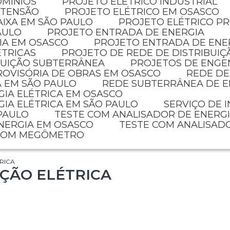
OMÍNIOS
PROJETO ELETRICO INDUSTRIAL
 TENSÃO
PROJETO ELÉTRICO EM OSASCO
AIXA EM SÃO PAULO
PROJETO ELÉTRICO P
AULO
PROJETO ENTRADA DE ENERGIA
IA EM OSASCO
PROJETO ENTRADA DE ENE
ÉTRICAS
PROJETO DE REDE DE DISTRIBUIÇ
IBUIÇÃO SUBTERRÂNEA
PROJETOS DE ENGE
PROVISÓRIA DE OBRAS EM OSASCO
REDE D
A EM SÃO PAULO
REDE SUBTERRÂNEA DE E
GIA ELÉTRICA EM OSASCO
GIA ELÉTRICA EM SÃO PAULO
SERVIÇO DE 
 PAULO
TESTE COM ANALISADOR DE ENERG
ENERGIA EM OSASCO
TESTE COM ANALISAD
 COM MEGÔMETRO
RICA
AÇÃO ELÉTRICA