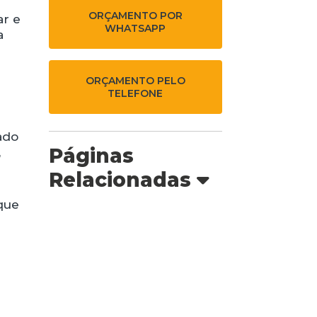
ORÇAMENTO POR
ar e
WHATSAPP
a
ORÇAMENTO PELO
TELEFONE
ado
Páginas
,
Relacionadas
 que