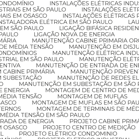
CONDOMÍNIO
INSTALAÇÕES ELÉTRICAS INDU
STRIAIS EM SÃO PAULO
INSTALAÇÕES ELÉT
IAIS EM OSASCO
INSTALAÇÕES ELÉTRICAS 
INSTALADORA ELÉTRICA EM SÃO PAULO
LA
 EM SÃO PAULO
LIGAÇÃO BIFÁSICA RESIDE
 PAULO
LIGAÇÃO NOVA DE ENERGIA
MÁRIA
MANUTENÇÃO CABINE PRIMARIA O
 DE MÉDIA TENSÃO
MANUTENÇÃO EM DISJ
CONDOMÍNIOS
MANUTENÇÃO ELÉTRICA IND
STRIAL EM SÃO PAULO
MANUTENÇÃO ELÉT
ENTIVA
MANUTENÇÃO DE ENTRADA DE EN
 CABINE PRIMÁRIA
MANUTENÇÃO PREVENT
M SUBESTAÇÃO
MANUTENÇÃO DE REDES E
O
MANUTENÇÃO EM SUBESTAÇÃO EM SÃO
E ENERGIA
MONTAGEM DE CENTRO DE ME
MÉDIA TENSÃO
MONTAGEM DE MUFLAS
SASCO
MONTAGEM DE MUFLAS EM SÃO PA
XTERNOS
MONTAGEM DE TERMINAIS DE MÉ
 MÉDIA TENSÃO EM SÃO PAULO
TRADA DE ENERGIA
PROJETO CABINE PRIM
EM OSASCO
PROJETO CENTRO DE MEDIÇÃO
AL
PROJETO ELÉTRICO CONDOMINIO