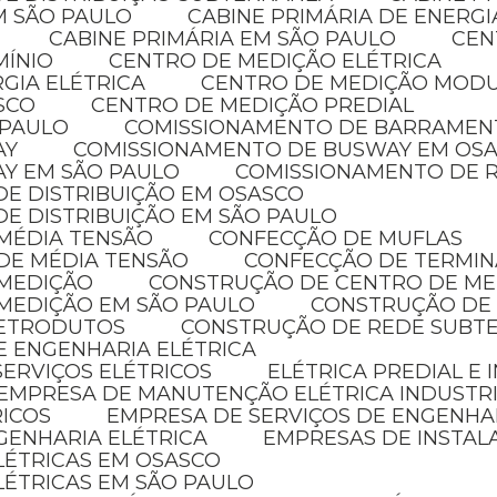
EM SÃO PAULO
CABINE PRIMÁRIA DE ENERG
CABINE PRIMÁRIA EM SÃO PAULO
CE
MÍNIO
CENTRO DE MEDIÇÃO ELÉTRICA
GIA ELÉTRICA
CENTRO DE MEDIÇÃO MOD
SCO
CENTRO DE MEDIÇÃO PREDIAL
 PAULO
COMISSIONAMENTO DE BARRAMEN
AY
COMISSIONAMENTO DE BUSWAY EM OS
AY EM SÃO PAULO
COMISSIONAMENTO DE R
DE DISTRIBUIÇÃO EM OSASCO
DE DISTRIBUIÇÃO EM SÃO PAULO
 MÉDIA TENSÃO
CONFECÇÃO DE MUFLAS
DE MÉDIA TENSÃO
CONFECÇÃO DE TERMIN
 MEDIÇÃO
CONSTRUÇÃO DE CENTRO DE M
MEDIÇÃO EM SÃO PAULO
CONSTRUÇÃO DE
LETRODUTOS
CONSTRUÇÃO DE REDE SUBT
E ENGENHARIA ELÉTRICA
SERVIÇOS ELÉTRICOS
ELÉTRICA PREDIAL E
EMPRESA DE MANUTENÇÃO ELÉTRICA INDUSTR
RICOS
EMPRESA DE SERVIÇOS DE ENGENHA
GENHARIA ELÉTRICA
EMPRESAS DE INSTAL
ELÉTRICAS EM OSASCO
LÉTRICAS EM SÃO PAULO