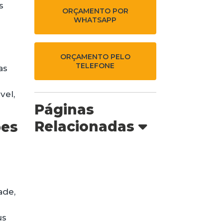
s
ORÇAMENTO POR
WHATSAPP
ORÇAMENTO PELO
TELEFONE
as
vel,
Páginas
Relacionadas
ões
ade,
us