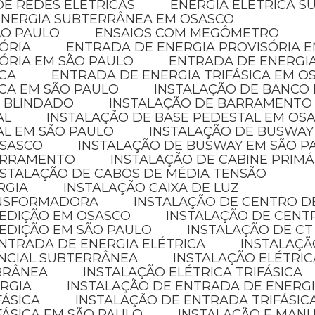
E REDES ELÉTRICAS
ENERGIA ELÉTRICA 
ENERGIA SUBTERRÂNEA EM OSASCO
ÃO PAULO
ENSAIOS COM MEGÔMETRO
SÓRIA
ENTRADA DE ENERGIA PROVISÓRIA 
SÓRIA EM SÃO PAULO
ENTRADA DE ENERGI
ICA
ENTRADA DE ENERGIA TRIFÁSICA EM O
ICA EM SÃO PAULO
INSTALAÇÃO DE BANCO
 BLINDADO
INSTALAÇÃO DE BARRAMENTO
AL
INSTALAÇÃO DE BASE PEDESTAL EM OS
AL EM SÃO PAULO
INSTALAÇÃO DE BUSWAY
OSASCO
INSTALAÇÃO DE BUSWAY EM SÃO P
BARRAMENTO
INSTALAÇÃO DE CABINE PRIMÁ
NSTALAÇÃO DE CABOS DE MÉDIA TENSÃO
RGIA
INSTALAÇÃO CAIXA DE LUZ
ANSFORMADORA
INSTALAÇÃO DE CENTRO D
MEDIÇÃO EM OSASCO
INSTALAÇÃO DE CENT
MEDIÇÃO EM SÃO PAULO
INSTALAÇÃO DE CT
NTRADA DE ENERGIA ELÉTRICA
INSTALAÇÃ
ENCIAL SUBTERRÂNEA
INSTALAÇÃO ELÉTRI
ERRÂNEA
INSTALAÇÃO ELÉTRICA TRIFÁSICA
ERGIA
INSTALAÇÃO DE ENTRADA DE ENERGI
FÁSICA
INSTALAÇÃO DE ENTRADA TRIFÁSIC
FÁSICA EM SÃO PAULO
INSTALAÇÃO E MAN