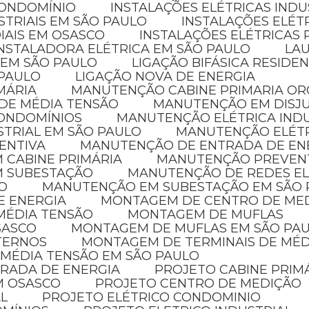
CONDOMÍNIO
INSTALAÇÕES ELÉTRICAS INDU
STRIAIS EM SÃO PAULO
INSTALAÇÕES ELÉT
IAIS EM OSASCO
INSTALAÇÕES ELÉTRICAS 
INSTALADORA ELÉTRICA EM SÃO PAULO
LA
 EM SÃO PAULO
LIGAÇÃO BIFÁSICA RESIDE
 PAULO
LIGAÇÃO NOVA DE ENERGIA
MÁRIA
MANUTENÇÃO CABINE PRIMARIA O
 DE MÉDIA TENSÃO
MANUTENÇÃO EM DISJ
CONDOMÍNIOS
MANUTENÇÃO ELÉTRICA IND
STRIAL EM SÃO PAULO
MANUTENÇÃO ELÉT
ENTIVA
MANUTENÇÃO DE ENTRADA DE EN
 CABINE PRIMÁRIA
MANUTENÇÃO PREVENT
M SUBESTAÇÃO
MANUTENÇÃO DE REDES E
O
MANUTENÇÃO EM SUBESTAÇÃO EM SÃO
E ENERGIA
MONTAGEM DE CENTRO DE ME
MÉDIA TENSÃO
MONTAGEM DE MUFLAS
SASCO
MONTAGEM DE MUFLAS EM SÃO PA
XTERNOS
MONTAGEM DE TERMINAIS DE MÉ
 MÉDIA TENSÃO EM SÃO PAULO
TRADA DE ENERGIA
PROJETO CABINE PRIM
EM OSASCO
PROJETO CENTRO DE MEDIÇÃO
AL
PROJETO ELÉTRICO CONDOMINIO