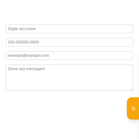
projeto realizado. Fale conosco e descubra como podemos
iluminar seus caminhos com excelência e confiança.​
NOME
TELEFONE
EMAIL
MENSAGEM
Os campos com * são obrigatórios