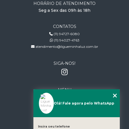
HORÁRIO DE ATENDIMENTO
Seg a Sex das 09h às 18h
CONTATOS
(11) 94727-6080
(11) 94027-4763
atendimento@ligueminhaluz.com.br
SIGA-NOS!
MENU
HOME
Olá! Fale agora pelo WhatsApp
QUEM SOMOS
SERVIÇOS
CONTATO
CATEGORIAS
Insira seu telefone
MAPA DO SITE