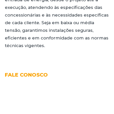
execução, atendendo às especificações das
concessionárias e às necessidades específicas
de cada cliente.
Seja em baixa ou média
tensão, garantimos instalações seguras,
eficientes e em conformidade com as normas
técnicas vigentes.
FALE CONOSCO
Na Ligue Minha Luz, valorizamos a comunicação direta e eficiente
com nossos clientes. Se você precisa de soluções em engenharia
elétrica, como instalações, projetos de entrada de energia ou
consultoria técnica, nossa equipe está pronta para atendê-lo com
agilidade e profissionalismo. Entre em contato conosco para
esclarecer dúvidas, solicitar orçamentos ou agendar serviços.
Estamos comprometidos em oferecer um atendimento
personalizado, garantindo a satisfação e a segurança em cada