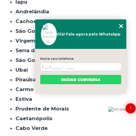
Iapu
Andrelândia
Cachoeira de Minas
São Gonçalo do Rio Abaixo
Olá! Fale agora pelo WhatsApp
Virgem da Lapa
Serra do Salitre
Insira seu telefone
São Gonçalo do Pará
Ubaí
Piraúba
INICIAR CONVERSA
Carmo da Cachoeira
Estiva
1
Prudente de Morais
Caetanópolis
Cabo Verde