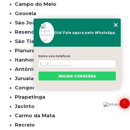
Campo do Meio
Gouveia
São João do Manhuaçu
Resende Costa
Olá! Fale agora pelo WhatsApp
São Tiago
Planura
Insira seu telefone
Itanhomi
Antônio Carlos
INICIAR CONVERSA
Juruaia
Congonhal
Pirapetinga
1
Jacinto
Carmo da Mata
Recreio