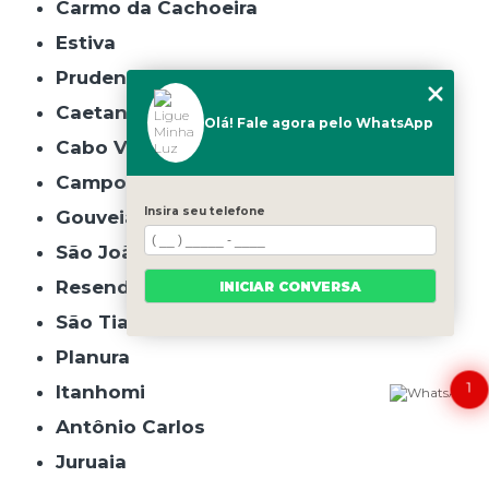
Carmo da Cachoeira
Estiva
Prudente de Morais
Caetanópolis
Olá! Fale agora pelo WhatsApp
Cabo Verde
Campo do Meio
Insira seu telefone
Gouveia
São João do Manhuaçu
Resende Costa
INICIAR CONVERSA
São Tiago
Planura
1
Itanhomi
Antônio Carlos
Juruaia