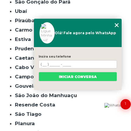
São Gonçalo do Pará
Ubaí
Piraúba
Carmo da Cachoeira
Olá! Fale agora pelo WhatsApp
Estiva
Prudente de Morais
Insira seu telefone
Caetanópolis
Cabo Verde
Campo do Meio
INICIAR CONVERSA
Gouveia
São João do Manhuaçu
1
Resende Costa
São Tiago
Planura