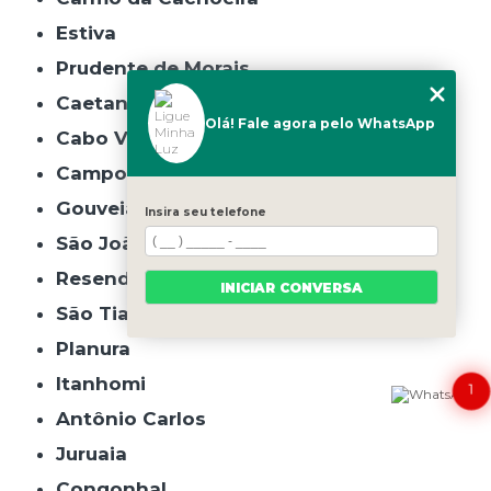
Estiva
Prudente de Morais
Caetanópolis
Olá! Fale agora pelo WhatsApp
Cabo Verde
Campo do Meio
Gouveia
Insira seu telefone
São João do Manhuaçu
Resende Costa
INICIAR CONVERSA
São Tiago
Planura
Itanhomi
1
Antônio Carlos
Juruaia
Congonhal