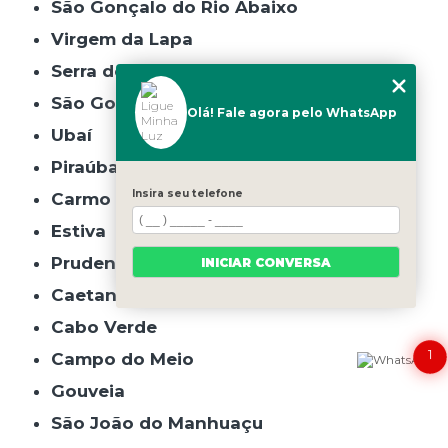
São Gonçalo do Rio Abaixo
Virgem da Lapa
Serra do Salitre
São Gonçalo do Pará
Olá! Fale agora pelo WhatsApp
Ubaí
Piraúba
Insira seu telefone
Carmo da Cachoeira
Estiva
Prudente de Morais
INICIAR CONVERSA
Caetanópolis
Cabo Verde
1
Campo do Meio
Gouveia
São João do Manhuaçu