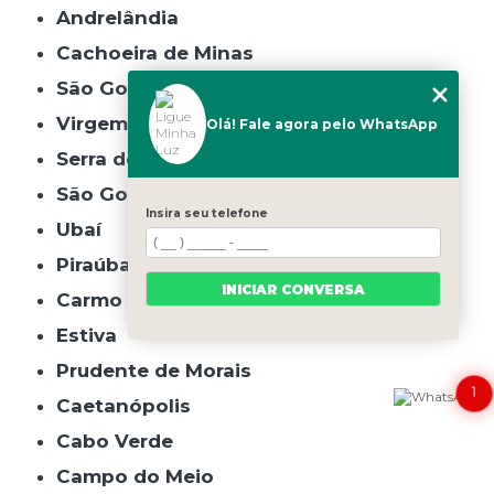
Andrelândia
Cachoeira de Minas
São Gonçalo do Rio Abaixo
Virgem da Lapa
Olá! Fale agora pelo WhatsApp
Serra do Salitre
São Gonçalo do Pará
Insira seu telefone
Ubaí
Piraúba
INICIAR CONVERSA
Carmo da Cachoeira
Estiva
Prudente de Morais
1
Caetanópolis
Cabo Verde
Campo do Meio