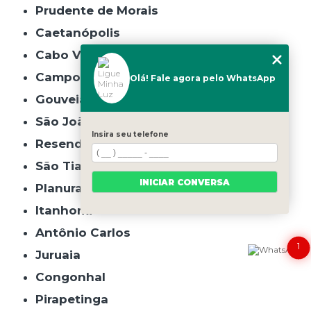
Prudente de Morais
Caetanópolis
Cabo Verde
Campo do Meio
Olá! Fale agora pelo WhatsApp
Gouveia
São João do Manhuaçu
Insira seu telefone
Resende Costa
São Tiago
INICIAR CONVERSA
Planura
Itanhomi
Antônio Carlos
1
Juruaia
Congonhal
Pirapetinga