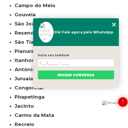
Campo do Meio
Gouveia
São João do Manhuaçu
Olá! Fale agora pelo WhatsApp
Resende Costa
São Tiago
Planura
Insira seu telefone
Itanhomi
Antônio Carlos
INICIAR CONVERSA
Juruaia
Congonhal
Pirapetinga
1
Jacinto
Carmo da Mata
Recreio