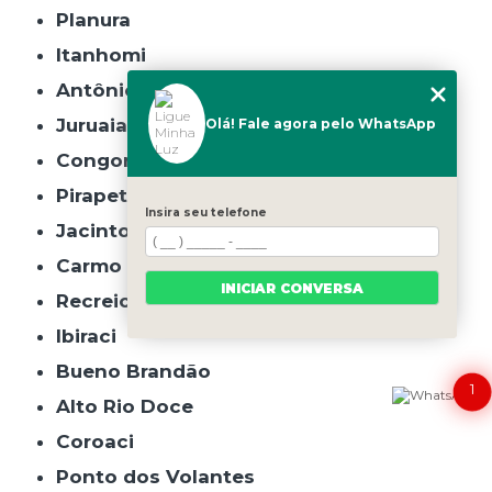
Planura
Itanhomi
Antônio Carlos
Juruaia
Olá! Fale agora pelo WhatsApp
Congonhal
Pirapetinga
Insira seu telefone
Jacinto
Carmo da Mata
INICIAR CONVERSA
Recreio
Ibiraci
Bueno Brandão
1
Alto Rio Doce
Coroaci
Ponto dos Volantes