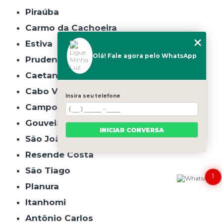
Piraúba
Carmo da Cachoeira
Estiva
Olá! Fale agora pelo WhatsApp
Prudente de Morais
Caetanópolis
Cabo Verde
Insira seu telefone
Campo do Meio
Gouveia
INICIAR CONVERSA
São João do Manhuaçu
Resende Costa
São Tiago
1
Planura
Itanhomi
Antônio Carlos