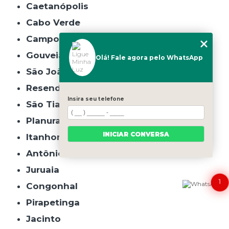
Caetanópolis
Cabo Verde
Campo do Meio
Gouveia
Olá! Fale agora pelo WhatsApp
São João do Manhuaçu
Resende Costa
Insira seu telefone
São Tiago
Planura
INICIAR CONVERSA
Itanhomi
Antônio Carlos
Juruaia
1
Congonhal
Pirapetinga
Jacinto