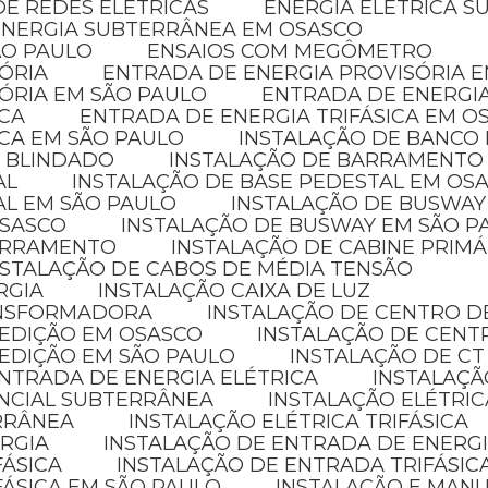
E REDES ELÉTRICAS
ENERGIA ELÉTRICA 
ENERGIA SUBTERRÂNEA EM OSASCO
ÃO PAULO
ENSAIOS COM MEGÔMETRO
SÓRIA
ENTRADA DE ENERGIA PROVISÓRIA 
SÓRIA EM SÃO PAULO
ENTRADA DE ENERGI
ICA
ENTRADA DE ENERGIA TRIFÁSICA EM O
ICA EM SÃO PAULO
INSTALAÇÃO DE BANCO
 BLINDADO
INSTALAÇÃO DE BARRAMENTO
AL
INSTALAÇÃO DE BASE PEDESTAL EM OS
AL EM SÃO PAULO
INSTALAÇÃO DE BUSWAY
OSASCO
INSTALAÇÃO DE BUSWAY EM SÃO P
BARRAMENTO
INSTALAÇÃO DE CABINE PRIMÁ
NSTALAÇÃO DE CABOS DE MÉDIA TENSÃO
RGIA
INSTALAÇÃO CAIXA DE LUZ
ANSFORMADORA
INSTALAÇÃO DE CENTRO D
MEDIÇÃO EM OSASCO
INSTALAÇÃO DE CENT
MEDIÇÃO EM SÃO PAULO
INSTALAÇÃO DE CT
NTRADA DE ENERGIA ELÉTRICA
INSTALAÇÃ
ENCIAL SUBTERRÂNEA
INSTALAÇÃO ELÉTRI
ERRÂNEA
INSTALAÇÃO ELÉTRICA TRIFÁSICA
ERGIA
INSTALAÇÃO DE ENTRADA DE ENERGI
FÁSICA
INSTALAÇÃO DE ENTRADA TRIFÁSIC
FÁSICA EM SÃO PAULO
INSTALAÇÃO E MAN