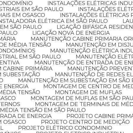
CONDOMÍNIO
INSTALAÇÕES ELÉTRICAS INDU
STRIAIS EM SÃO PAULO
INSTALAÇÕES ELÉT
IAIS EM OSASCO
INSTALAÇÕES ELÉTRICAS 
INSTALADORA ELÉTRICA EM SÃO PAULO
LA
 EM SÃO PAULO
LIGAÇÃO BIFÁSICA RESIDE
 PAULO
LIGAÇÃO NOVA DE ENERGIA
MÁRIA
MANUTENÇÃO CABINE PRIMARIA O
 DE MÉDIA TENSÃO
MANUTENÇÃO EM DISJ
CONDOMÍNIOS
MANUTENÇÃO ELÉTRICA IND
STRIAL EM SÃO PAULO
MANUTENÇÃO ELÉT
ENTIVA
MANUTENÇÃO DE ENTRADA DE EN
 CABINE PRIMÁRIA
MANUTENÇÃO PREVENT
M SUBESTAÇÃO
MANUTENÇÃO DE REDES E
O
MANUTENÇÃO EM SUBESTAÇÃO EM SÃO
E ENERGIA
MONTAGEM DE CENTRO DE ME
MÉDIA TENSÃO
MONTAGEM DE MUFLAS
SASCO
MONTAGEM DE MUFLAS EM SÃO PA
XTERNOS
MONTAGEM DE TERMINAIS DE MÉ
 MÉDIA TENSÃO EM SÃO PAULO
TRADA DE ENERGIA
PROJETO CABINE PRIM
EM OSASCO
PROJETO CENTRO DE MEDIÇÃO
AL
PROJETO ELÉTRICO CONDOMINIO