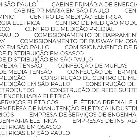
EM SÃO PAULO
CABINE PRIMÁRIA DE ENERG
CABINE PRIMÁRIA EM SÃO PAULO
CE
MÍNIO
CENTRO DE MEDIÇÃO ELÉTRICA
GIA ELÉTRICA
CENTRO DE MEDIÇÃO MOD
SCO
CENTRO DE MEDIÇÃO PREDIAL
 PAULO
COMISSIONAMENTO DE BARRAMEN
AY
COMISSIONAMENTO DE BUSWAY EM OS
AY EM SÃO PAULO
COMISSIONAMENTO DE R
DE DISTRIBUIÇÃO EM OSASCO
DE DISTRIBUIÇÃO EM SÃO PAULO
 MÉDIA TENSÃO
CONFECÇÃO DE MUFLAS
DE MÉDIA TENSÃO
CONFECÇÃO DE TERMIN
 MEDIÇÃO
CONSTRUÇÃO DE CENTRO DE M
MEDIÇÃO EM SÃO PAULO
CONSTRUÇÃO DE
LETRODUTOS
CONSTRUÇÃO DE REDE SUBT
E ENGENHARIA ELÉTRICA
SERVIÇOS ELÉTRICOS
ELÉTRICA PREDIAL E
EMPRESA DE MANUTENÇÃO ELÉTRICA INDUSTR
RICOS
EMPRESA DE SERVIÇOS DE ENGENHA
GENHARIA ELÉTRICA
EMPRESAS DE INSTAL
ELÉTRICAS EM OSASCO
LÉTRICAS EM SÃO PAULO