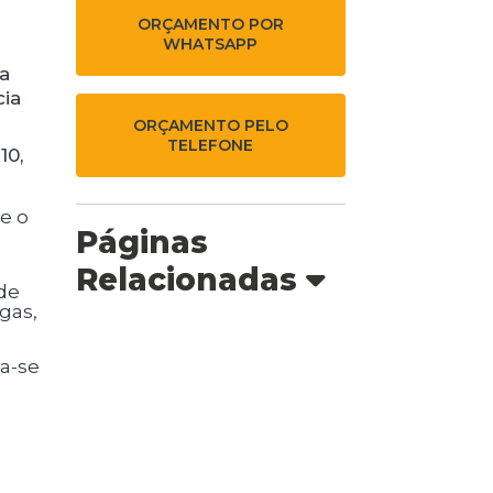
ORÇAMENTO POR
WHATSAPP
na
cia
ORÇAMENTO PELO
TELEFONE
10,
Páginas
Relacionadas
gas,