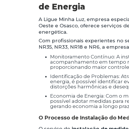
de Energia
A Ligue Minha Luz, empresa especia
Oeste e Osasco, oferece serviços de
energética.
Com profissionais experientes no se
NR35, NR33, NR18 e NR6, a empresa 
Monitoramento Contínuo: A instalação do medidor de qualidade de energia permite o
acompanhamento em tempo real
proporcionando maior controle e
Identificação de Problemas: Através da análise detalhada realizada pelo analisador de
energia, é possível identificar
distorções harmônicas e desequ
Economia de Energia: Com o monitoramento preciso do consumo energético, torna-se
possível adotar medidas para re
gerando economia a longo praz
O Processo de Instalação do Me
O serviço de
instalação de medido