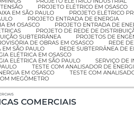
OMÍNIOS
PROJETO ELETRICO INDUSTRIAL
 TENSÃO
PROJETO ELÉTRICO EM OSASCO
AIXA EM SÃO PAULO
PROJETO ELÉTRICO P
AULO
PROJETO ENTRADA DE ENERGIA
IA EM OSASCO
PROJETO ENTRADA DE ENE
ÉTRICAS
PROJETO DE REDE DE DISTRIBUIÇ
IBUIÇÃO SUBTERRÂNEA
PROJETOS DE ENGE
PROVISÓRIA DE OBRAS EM OSASCO
REDE D
A EM SÃO PAULO
REDE SUBTERRÂNEA DE E
GIA ELÉTRICA EM OSASCO
GIA ELÉTRICA EM SÃO PAULO
SERVIÇO DE 
 PAULO
TESTE COM ANALISADOR DE ENERG
ENERGIA EM OSASCO
TESTE COM ANALISAD
 COM MEGÔMETRO
ERCIAIS
ICAS COMERCIAIS