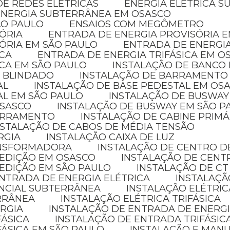
E REDES ELÉTRICAS
ENERGIA ELÉTRICA 
ENERGIA SUBTERRÂNEA EM OSASCO
ÃO PAULO
ENSAIOS COM MEGÔMETRO
SÓRIA
ENTRADA DE ENERGIA PROVISÓRIA 
SÓRIA EM SÃO PAULO
ENTRADA DE ENERGI
ICA
ENTRADA DE ENERGIA TRIFÁSICA EM O
ICA EM SÃO PAULO
INSTALAÇÃO DE BANCO
 BLINDADO
INSTALAÇÃO DE BARRAMENTO
AL
INSTALAÇÃO DE BASE PEDESTAL EM OS
AL EM SÃO PAULO
INSTALAÇÃO DE BUSWAY
OSASCO
INSTALAÇÃO DE BUSWAY EM SÃO P
BARRAMENTO
INSTALAÇÃO DE CABINE PRIMÁ
NSTALAÇÃO DE CABOS DE MÉDIA TENSÃO
RGIA
INSTALAÇÃO CAIXA DE LUZ
ANSFORMADORA
INSTALAÇÃO DE CENTRO D
MEDIÇÃO EM OSASCO
INSTALAÇÃO DE CENT
MEDIÇÃO EM SÃO PAULO
INSTALAÇÃO DE CT
NTRADA DE ENERGIA ELÉTRICA
INSTALAÇÃ
ENCIAL SUBTERRÂNEA
INSTALAÇÃO ELÉTRI
ERRÂNEA
INSTALAÇÃO ELÉTRICA TRIFÁSICA
ERGIA
INSTALAÇÃO DE ENTRADA DE ENERGI
FÁSICA
INSTALAÇÃO DE ENTRADA TRIFÁSIC
FÁSICA EM SÃO PAULO
INSTALAÇÃO E MAN