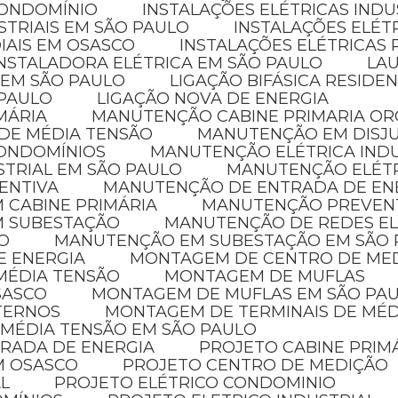
CONDOMÍNIO
INSTALAÇÕES ELÉTRICAS INDU
STRIAIS EM SÃO PAULO
INSTALAÇÕES ELÉT
IAIS EM OSASCO
INSTALAÇÕES ELÉTRICAS 
INSTALADORA ELÉTRICA EM SÃO PAULO
LA
 EM SÃO PAULO
LIGAÇÃO BIFÁSICA RESIDE
 PAULO
LIGAÇÃO NOVA DE ENERGIA
MÁRIA
MANUTENÇÃO CABINE PRIMARIA O
 DE MÉDIA TENSÃO
MANUTENÇÃO EM DISJ
CONDOMÍNIOS
MANUTENÇÃO ELÉTRICA IND
STRIAL EM SÃO PAULO
MANUTENÇÃO ELÉT
ENTIVA
MANUTENÇÃO DE ENTRADA DE EN
 CABINE PRIMÁRIA
MANUTENÇÃO PREVENT
M SUBESTAÇÃO
MANUTENÇÃO DE REDES E
O
MANUTENÇÃO EM SUBESTAÇÃO EM SÃO
E ENERGIA
MONTAGEM DE CENTRO DE ME
MÉDIA TENSÃO
MONTAGEM DE MUFLAS
SASCO
MONTAGEM DE MUFLAS EM SÃO PA
XTERNOS
MONTAGEM DE TERMINAIS DE MÉ
 MÉDIA TENSÃO EM SÃO PAULO
TRADA DE ENERGIA
PROJETO CABINE PRIM
EM OSASCO
PROJETO CENTRO DE MEDIÇÃO
AL
PROJETO ELÉTRICO CONDOMINIO