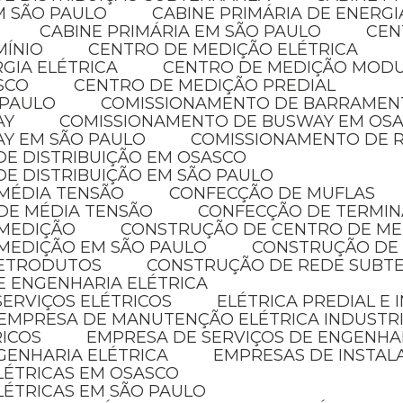
EM SÃO PAULO
CABINE PRIMÁRIA DE ENERG
CABINE PRIMÁRIA EM SÃO PAULO
CE
MÍNIO
CENTRO DE MEDIÇÃO ELÉTRICA
GIA ELÉTRICA
CENTRO DE MEDIÇÃO MOD
SCO
CENTRO DE MEDIÇÃO PREDIAL
 PAULO
COMISSIONAMENTO DE BARRAMEN
AY
COMISSIONAMENTO DE BUSWAY EM OS
AY EM SÃO PAULO
COMISSIONAMENTO DE R
DE DISTRIBUIÇÃO EM OSASCO
DE DISTRIBUIÇÃO EM SÃO PAULO
 MÉDIA TENSÃO
CONFECÇÃO DE MUFLAS
DE MÉDIA TENSÃO
CONFECÇÃO DE TERMIN
 MEDIÇÃO
CONSTRUÇÃO DE CENTRO DE M
MEDIÇÃO EM SÃO PAULO
CONSTRUÇÃO DE
LETRODUTOS
CONSTRUÇÃO DE REDE SUBT
E ENGENHARIA ELÉTRICA
SERVIÇOS ELÉTRICOS
ELÉTRICA PREDIAL E
EMPRESA DE MANUTENÇÃO ELÉTRICA INDUSTR
RICOS
EMPRESA DE SERVIÇOS DE ENGENHA
GENHARIA ELÉTRICA
EMPRESAS DE INSTAL
ELÉTRICAS EM OSASCO
LÉTRICAS EM SÃO PAULO