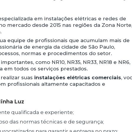
pecializada em instalações elétricas e redes de
 no mercado desde 2015 nas regiões da Zona Norte
.
sua equipe de profissionais que acumulam mais de
ssionária de energia da cidade de São Paulo,
essos, normas e procedimentos do setor.
 importantes, como NR10, NR35, NR33, NR18 e NR6,
a em todos os serviços prestados.
realizar suas
instalações elétricas comerciais
, vo
m profissionais altamente capacitados e
Minha Luz
ente qualificada e experiente;
oso das normas técnicas e de segurança;
urocratizados para garantir a entrega no prazo;