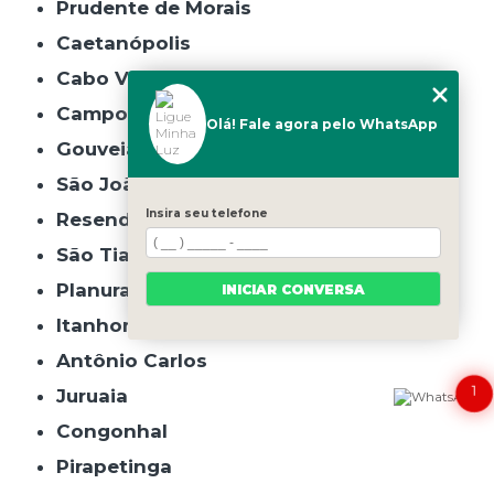
Prudente de Morais
Caetanópolis
Cabo Verde
Campo do Meio
Olá! Fale agora pelo WhatsApp
Gouveia
São João do Manhuaçu
Insira seu telefone
Resende Costa
São Tiago
Planura
INICIAR CONVERSA
Itanhomi
Antônio Carlos
1
Juruaia
Congonhal
Pirapetinga