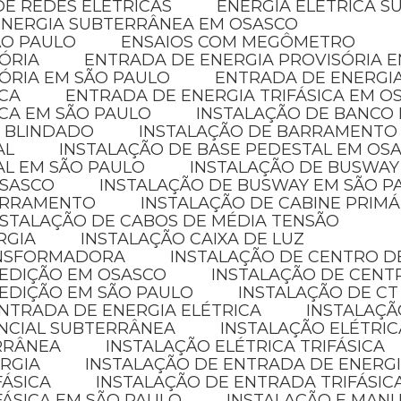
E REDES ELÉTRICAS
ENERGIA ELÉTRICA 
ENERGIA SUBTERRÂNEA EM OSASCO
ÃO PAULO
ENSAIOS COM MEGÔMETRO
SÓRIA
ENTRADA DE ENERGIA PROVISÓRIA 
SÓRIA EM SÃO PAULO
ENTRADA DE ENERGI
ICA
ENTRADA DE ENERGIA TRIFÁSICA EM O
ICA EM SÃO PAULO
INSTALAÇÃO DE BANCO
 BLINDADO
INSTALAÇÃO DE BARRAMENTO
AL
INSTALAÇÃO DE BASE PEDESTAL EM OS
AL EM SÃO PAULO
INSTALAÇÃO DE BUSWAY
OSASCO
INSTALAÇÃO DE BUSWAY EM SÃO P
BARRAMENTO
INSTALAÇÃO DE CABINE PRIMÁ
NSTALAÇÃO DE CABOS DE MÉDIA TENSÃO
RGIA
INSTALAÇÃO CAIXA DE LUZ
ANSFORMADORA
INSTALAÇÃO DE CENTRO D
MEDIÇÃO EM OSASCO
INSTALAÇÃO DE CENT
MEDIÇÃO EM SÃO PAULO
INSTALAÇÃO DE CT
NTRADA DE ENERGIA ELÉTRICA
INSTALAÇÃ
ENCIAL SUBTERRÂNEA
INSTALAÇÃO ELÉTRI
ERRÂNEA
INSTALAÇÃO ELÉTRICA TRIFÁSICA
ERGIA
INSTALAÇÃO DE ENTRADA DE ENERGI
FÁSICA
INSTALAÇÃO DE ENTRADA TRIFÁSIC
FÁSICA EM SÃO PAULO
INSTALAÇÃO E MAN