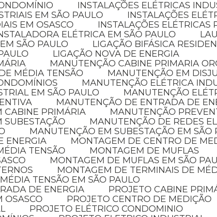
CONDOMÍNIO
INSTALAÇÕES ELÉTRICAS INDU
STRIAIS EM SÃO PAULO
INSTALAÇÕES ELÉT
IAIS EM OSASCO
INSTALAÇÕES ELÉTRICAS 
INSTALADORA ELÉTRICA EM SÃO PAULO
LA
 EM SÃO PAULO
LIGAÇÃO BIFÁSICA RESIDE
 PAULO
LIGAÇÃO NOVA DE ENERGIA
MÁRIA
MANUTENÇÃO CABINE PRIMARIA O
 DE MÉDIA TENSÃO
MANUTENÇÃO EM DISJ
CONDOMÍNIOS
MANUTENÇÃO ELÉTRICA IND
STRIAL EM SÃO PAULO
MANUTENÇÃO ELÉT
ENTIVA
MANUTENÇÃO DE ENTRADA DE EN
 CABINE PRIMÁRIA
MANUTENÇÃO PREVENT
M SUBESTAÇÃO
MANUTENÇÃO DE REDES E
O
MANUTENÇÃO EM SUBESTAÇÃO EM SÃO
E ENERGIA
MONTAGEM DE CENTRO DE ME
MÉDIA TENSÃO
MONTAGEM DE MUFLAS
SASCO
MONTAGEM DE MUFLAS EM SÃO PA
XTERNOS
MONTAGEM DE TERMINAIS DE MÉ
 MÉDIA TENSÃO EM SÃO PAULO
TRADA DE ENERGIA
PROJETO CABINE PRIM
EM OSASCO
PROJETO CENTRO DE MEDIÇÃO
AL
PROJETO ELÉTRICO CONDOMINIO