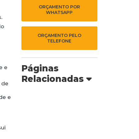
ORÇAMENTO POR
WHATSAPP
.
do
ORÇAMENTO PELO
TELEFONE
Páginas
e e
Relacionadas
 de
de e
sui