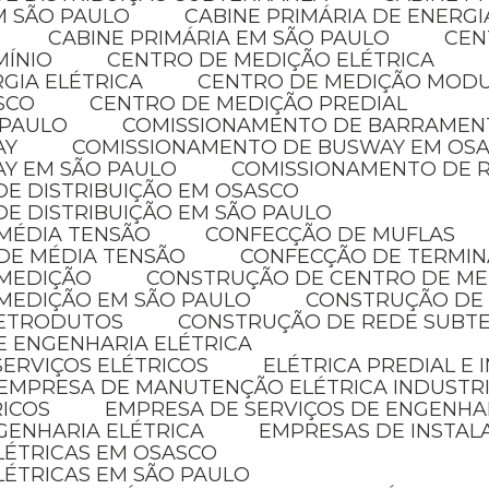
EM SÃO PAULO
CABINE PRIMÁRIA DE ENERG
CABINE PRIMÁRIA EM SÃO PAULO
CE
MÍNIO
CENTRO DE MEDIÇÃO ELÉTRICA
GIA ELÉTRICA
CENTRO DE MEDIÇÃO MOD
SCO
CENTRO DE MEDIÇÃO PREDIAL
 PAULO
COMISSIONAMENTO DE BARRAMEN
AY
COMISSIONAMENTO DE BUSWAY EM OS
AY EM SÃO PAULO
COMISSIONAMENTO DE R
DE DISTRIBUIÇÃO EM OSASCO
DE DISTRIBUIÇÃO EM SÃO PAULO
 MÉDIA TENSÃO
CONFECÇÃO DE MUFLAS
DE MÉDIA TENSÃO
CONFECÇÃO DE TERMIN
 MEDIÇÃO
CONSTRUÇÃO DE CENTRO DE M
MEDIÇÃO EM SÃO PAULO
CONSTRUÇÃO DE
LETRODUTOS
CONSTRUÇÃO DE REDE SUBT
E ENGENHARIA ELÉTRICA
SERVIÇOS ELÉTRICOS
ELÉTRICA PREDIAL E
EMPRESA DE MANUTENÇÃO ELÉTRICA INDUSTR
RICOS
EMPRESA DE SERVIÇOS DE ENGENHA
GENHARIA ELÉTRICA
EMPRESAS DE INSTAL
ELÉTRICAS EM OSASCO
LÉTRICAS EM SÃO PAULO