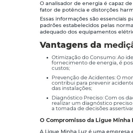
O analisador de energia é capaz de
fator de potência e distorções har
Essas informações são essenciais pa
padrões estabelecidos pelas norma
adequado dos equipamentos elétric
Vantagens da
mediçã
Otimização do Consumo: Ao identificar possíveis desperdícios ou irregularidades no
fornecimento de energia, é pos
custos;
Prevenção de Acidentes: O monitoramento constante da qualidade da energia
contribui para prevenir aciden
das instalações;
Diagnóstico Preciso: Com os dados coletados pelo analisador de energia, é possível
realizar um diagnóstico preciso
a tomada de decisões assertiva
O Compromisso da Ligue Minha L
A Ligue Minha Luz é uma empresa es