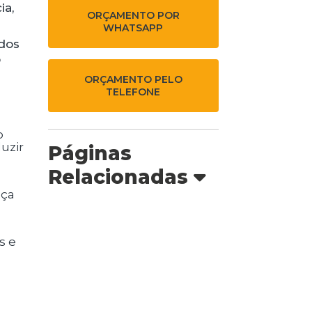
ia,
ORÇAMENTO POR
WHATSAPP
 dos
o
ORÇAMENTO PELO
TELEFONE
uzir
Páginas
Relacionadas
nça
s e