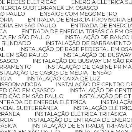
E REDES ELÉTRICAS
ENERGIA ELÉTRICA 
ENERGIA SUBTERRÂNEA EM OSASCO
ÃO PAULO
ENSAIOS COM MEGÔMETRO
SÓRIA
ENTRADA DE ENERGIA PROVISÓRIA 
SÓRIA EM SÃO PAULO
ENTRADA DE ENERGI
ICA
ENTRADA DE ENERGIA TRIFÁSICA EM O
ICA EM SÃO PAULO
INSTALAÇÃO DE BANCO
 BLINDADO
INSTALAÇÃO DE BARRAMENTO
AL
INSTALAÇÃO DE BASE PEDESTAL EM OS
AL EM SÃO PAULO
INSTALAÇÃO DE BUSWAY
OSASCO
INSTALAÇÃO DE BUSWAY EM SÃO P
BARRAMENTO
INSTALAÇÃO DE CABINE PRIMÁ
NSTALAÇÃO DE CABOS DE MÉDIA TENSÃO
RGIA
INSTALAÇÃO CAIXA DE LUZ
ANSFORMADORA
INSTALAÇÃO DE CENTRO D
MEDIÇÃO EM OSASCO
INSTALAÇÃO DE CENT
MEDIÇÃO EM SÃO PAULO
INSTALAÇÃO DE CT
NTRADA DE ENERGIA ELÉTRICA
INSTALAÇÃ
ENCIAL SUBTERRÂNEA
INSTALAÇÃO ELÉTRI
ERRÂNEA
INSTALAÇÃO ELÉTRICA TRIFÁSICA
ERGIA
INSTALAÇÃO DE ENTRADA DE ENERGI
FÁSICA
INSTALAÇÃO DE ENTRADA TRIFÁSIC
FÁSICA EM SÃO PAULO
INSTALAÇÃO E MAN