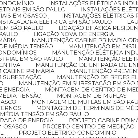
CONDOMÍNIO
INSTALAÇÕES ELÉTRICAS INDU
STRIAIS EM SÃO PAULO
INSTALAÇÕES ELÉT
IAIS EM OSASCO
INSTALAÇÕES ELÉTRICAS 
INSTALADORA ELÉTRICA EM SÃO PAULO
LA
 EM SÃO PAULO
LIGAÇÃO BIFÁSICA RESIDE
 PAULO
LIGAÇÃO NOVA DE ENERGIA
MÁRIA
MANUTENÇÃO CABINE PRIMARIA O
 DE MÉDIA TENSÃO
MANUTENÇÃO EM DISJ
CONDOMÍNIOS
MANUTENÇÃO ELÉTRICA IND
STRIAL EM SÃO PAULO
MANUTENÇÃO ELÉT
ENTIVA
MANUTENÇÃO DE ENTRADA DE EN
 CABINE PRIMÁRIA
MANUTENÇÃO PREVENT
M SUBESTAÇÃO
MANUTENÇÃO DE REDES E
O
MANUTENÇÃO EM SUBESTAÇÃO EM SÃO
E ENERGIA
MONTAGEM DE CENTRO DE ME
MÉDIA TENSÃO
MONTAGEM DE MUFLAS
SASCO
MONTAGEM DE MUFLAS EM SÃO PA
XTERNOS
MONTAGEM DE TERMINAIS DE MÉ
 MÉDIA TENSÃO EM SÃO PAULO
TRADA DE ENERGIA
PROJETO CABINE PRIM
EM OSASCO
PROJETO CENTRO DE MEDIÇÃO
AL
PROJETO ELÉTRICO CONDOMINIO