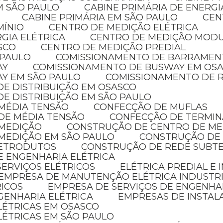
EM SÃO PAULO
CABINE PRIMÁRIA DE ENERG
CABINE PRIMÁRIA EM SÃO PAULO
CE
MÍNIO
CENTRO DE MEDIÇÃO ELÉTRICA
GIA ELÉTRICA
CENTRO DE MEDIÇÃO MOD
SCO
CENTRO DE MEDIÇÃO PREDIAL
 PAULO
COMISSIONAMENTO DE BARRAMEN
AY
COMISSIONAMENTO DE BUSWAY EM OS
AY EM SÃO PAULO
COMISSIONAMENTO DE R
DE DISTRIBUIÇÃO EM OSASCO
DE DISTRIBUIÇÃO EM SÃO PAULO
 MÉDIA TENSÃO
CONFECÇÃO DE MUFLAS
DE MÉDIA TENSÃO
CONFECÇÃO DE TERMIN
 MEDIÇÃO
CONSTRUÇÃO DE CENTRO DE M
MEDIÇÃO EM SÃO PAULO
CONSTRUÇÃO DE
LETRODUTOS
CONSTRUÇÃO DE REDE SUBT
E ENGENHARIA ELÉTRICA
SERVIÇOS ELÉTRICOS
ELÉTRICA PREDIAL E
EMPRESA DE MANUTENÇÃO ELÉTRICA INDUSTR
RICOS
EMPRESA DE SERVIÇOS DE ENGENHA
GENHARIA ELÉTRICA
EMPRESAS DE INSTAL
ELÉTRICAS EM OSASCO
LÉTRICAS EM SÃO PAULO