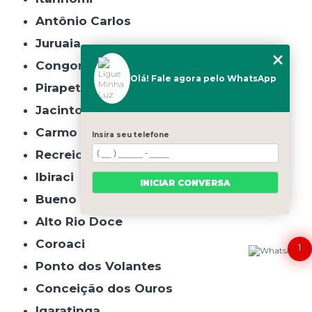
Antônio Carlos
Juruaia
Congonhal
Olá! Fale agora pelo WhatsApp
Pirapetinga
Jacinto
Carmo da Mata
Insira seu telefone
Recreio
Ibiraci
INICIAR CONVERSA
Bueno Brandão
Alto Rio Doce
Coroaci
1
Ponto dos Volantes
Conceição dos Ouros
Igaratinga