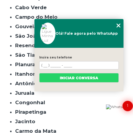
Cabo Verde
Campo do Meio
Gouveia
Olá! Fale agora pelo WhatsApp
São João do Manhuaçu
Resende Costa
São Tiago
Insira seu telefone
Planura
Itanhomi
INICIAR CONVERSA
Antônio Carlos
Juruaia
Congonhal
1
Pirapetinga
Jacinto
Carmo da Mata