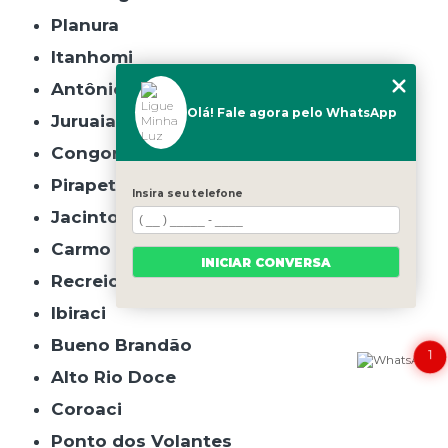
Planura
Itanhomi
Antônio Carlos
Olá! Fale agora pelo WhatsApp
Juruaia
Congonhal
Pirapetinga
Insira seu telefone
Jacinto
Carmo da Mata
INICIAR CONVERSA
Recreio
Ibiraci
Bueno Brandão
1
Alto Rio Doce
Coroaci
Ponto dos Volantes