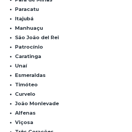
Paracatu
Itajubá
Manhuaçu
São João del Rei
Patrocínio
Caratinga
Unaí
Esmeraldas
Timóteo
Curvelo
João Monlevade
Alfenas
Viçosa
Três Corações