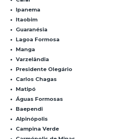
Ipanema
Itaobim
Guaranésia
Lagoa Formosa
Manga
Varzelândia
Presidente Olegário
Carlos Chagas
Matipó
Águas Formosas
Baependi
Alpinópolis
Campina Verde
Carmópolis de Minas