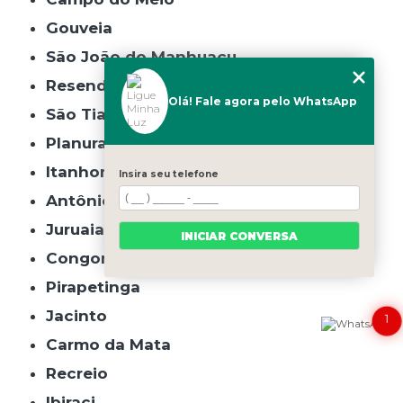
Gouveia
São João do Manhuaçu
Resende Costa
Olá! Fale agora pelo WhatsApp
São Tiago
Planura
Itanhomi
Insira seu telefone
Antônio Carlos
Juruaia
INICIAR CONVERSA
Congonhal
Pirapetinga
Jacinto
1
Carmo da Mata
Recreio
Ibiraci